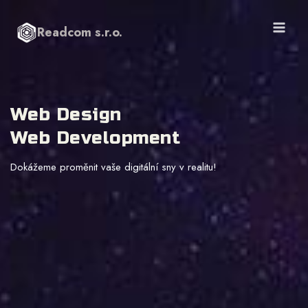
Přeskočit
na
Readcom s.r.o.
obsah
Web Design
Web Development
Dokážeme proměnit vaše digitální sny v realitu!