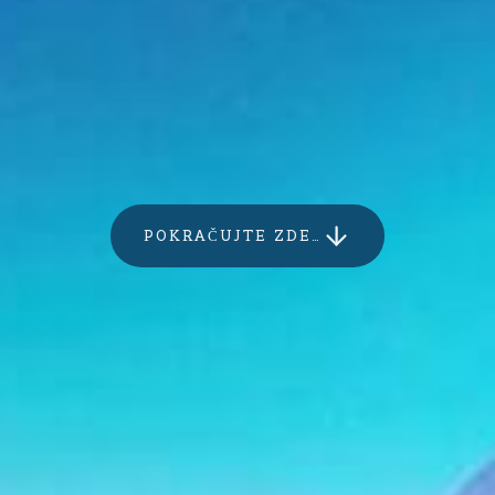
POKRAČUJTE ZDE…