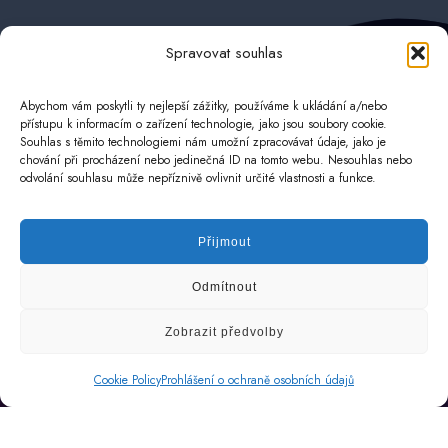
Spravovat souhlas
Abychom vám poskytli ty nejlepší zážitky, používáme k ukládání a/nebo
přístupu k informacím o zařízení technologie, jako jsou soubory cookie.
Souhlas s těmito technologiemi nám umožní zpracovávat údaje, jako je
chování při procházení nebo jedinečná ID na tomto webu. Nesouhlas nebo
odvolání souhlasu může nepříznivě ovlivnit určité vlastnosti a funkce.
Naše služby protože dobrý web
není jen o HTML a kávě.
Přijmout
Odmítnout
Zobrazit předvolby
Cookie Policy
Prohlášení o ochraně osobních údajů